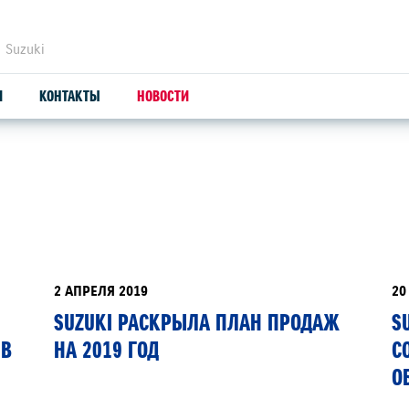
 Suzuki
И
КОНТАКТЫ
НОВОСТИ
ЗАПЧАСТИ И АКСЕССУАРЫ
С
ОРИГИНАЛЬНЫЕ ЗАПЧАСТИ
СЕ
ПРОДУКЦИЯ SUZUTEC
SU
2 АПРЕЛЯ 2019
20
SUZUKI РАСКРЫЛА ПЛАН ПРОДАЖ
S
КУЗОВНЫЕ ЗАПЧАСТИ И РЕМОНТ
 В
НА 2019 ГОД
С
УЗНАТЬ СТОИМОСТЬ ДЕТАЛИ
О