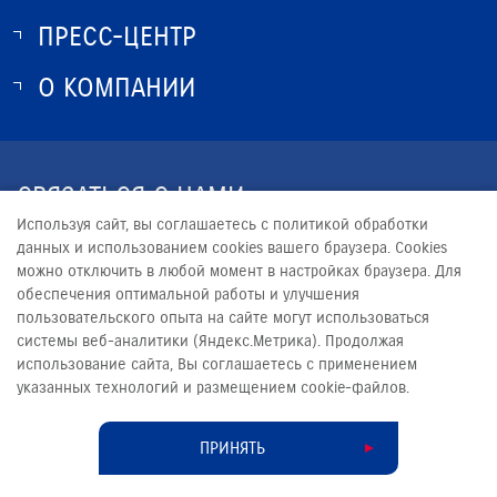
ПРЕСС-ЦЕНТР
О SUZUKI
ИСТОРИЯ SUZUKI
О КОМПАНИИ
НОВОСТИ
ПРОГРАММА ЛОЯЛЬНОСТИ
О КОМПАНИИ
ЮРИДИЧЕСКАЯ ИНФОРМАЦИЯ
СВЯЗАТЬСЯ С НАМИ
Используя сайт, вы соглашаетесь с политикой обработки
+7 (3952) 500-110
данных и использованием cookies вашего браузера. Cookies
можно отключить в любой момент в настройках браузера. Для
INFO@SUZUKI-TERRA.RU
обеспечения оптимальной работы и улучшения
пользовательского опыта на сайте могут использоваться
системы веб-аналитики (Яндекс.Метрика). Продолжая
использование сайта, Вы соглашаетесь с применением
указанных технологий и размещением cookie-файлов.
© 2026
ТЕРРА
Сделано в ПЕРКС
ПРИНЯТЬ