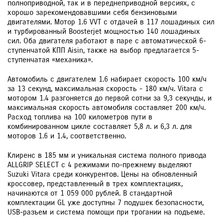
полноприводной, так и в переднеприводной версиях, с
хорошо зарекомендовавшими себя бензиновыми
двигателями. Мотор 1.6 VVT с отдачей в 117 лошадиных сил
и турбированный Boosterjet мощностью 140 лошадиных
сил. Оба двигателя работают в паре с автоматической 6-
ступенчатой КПП Aisin, также на выбор предлагается 5-
ступенчатая «механика».
Автомобиль с двигателем 1.6 набирает скорость 100 км/ч
за 13 секунд, максимальная скорость - 180 км/ч. Vitara с
мотором 1.4 разгоняется до первой сотни за 9,3 секунды, и
максимальная скорость автомобиля составляет 200 км/ч.
Расход топлива на 100 километров пути в
комбинированном цикле составляет 5,8 л. и 6,3 л. для
моторов 1.6 и 1.4, соответственно.
Клиренс в 185 мм и уникальная система полного привода
ALLGRIP SELECT с 4 режимами по-прежнему выделяют
Suzuki Vitara среди конкурентов. Цены на обновленный
кроссовер, представленный в трех комплектациях,
начинаются от 1 059 000 рублей. В стандартной
комплектации GL уже доступны 7 подушек безопасности,
USB-разъем и система помощи при трогании на подъеме.