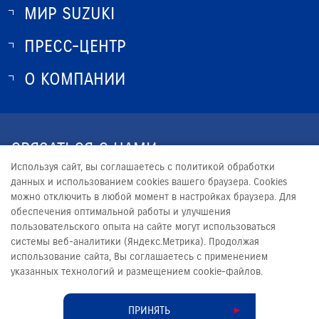
МИР SUZUKI
ПРЕСС-ЦЕНТР
О SUZUKI
ИСТОРИЯ SUZUKI
О КОМПАНИИ
НОВОСТИ
ПРОГРАММА ЛОЯЛЬНОСТИ
О КОМПАНИИ
ЮРИДИЧЕСКАЯ ИНФОРМАЦИЯ
СВЯЗАТЬСЯ С НАМИ
Используя сайт, вы соглашаетесь с политикой обработки
+7 (3952) 500-110
данных и использованием cookies вашего браузера. Cookies
можно отключить в любой момент в настройках браузера. Для
INFO@SUZUKI-TERRA.RU
обеспечения оптимальной работы и улучшения
пользовательского опыта на сайте могут использоваться
системы веб-аналитики (Яндекс.Метрика). Продолжая
использование сайта, Вы соглашаетесь с применением
указанных технологий и размещением cookie-файлов.
© 2026
ТЕРРА
Сделано в ПЕРКС
ПРИНЯТЬ