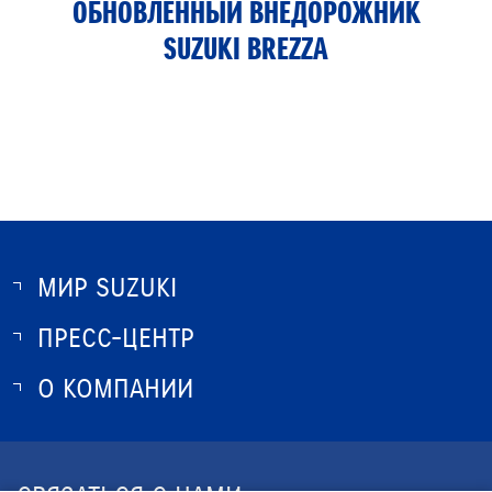
ОБНОВЛЁННЫЙ ВНЕДОРОЖНИК
SUZUKI BREZZA
МИР SUZUKI
ПРЕСС-ЦЕНТР
О SUZUKI
ИСТОРИЯ SUZUKI
О КОМПАНИИ
НОВОСТИ
ПРОГРАММА ЛОЯЛЬНОСТИ
О КОМПАНИИ
ЮРИДИЧЕСКАЯ ИНФОРМАЦИЯ