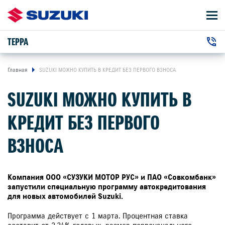
ТЕРРА
АВТОМОБИЛИ
+7 (3952) 500-110
ВЛАДЕЛЬЦАМ
г. Иркутск, Ширямова улица, 2/1
Главная
SUZUKI МОЖНО КУПИТЬ В КРЕДИТ БЕЗ ПЕРВОГО ВЗНОСА
SUZUKI МОЖНО КУПИТЬ В
О КОМПАНИИ
КРЕДИТ БЕЗ ПЕРВОГО
КОНТАКТЫ
ВЗНОСА
НОВОСТИ
Компания ООО «СУЗУКИ МОТОР РУС» и ПАО «Совкомбанк»
запустили специальную программу автокредитования
для новых автомобилей Suzuki.
ЗАКАЗАТЬ ЗВОНОК
Программа действует с 1 марта. Процентная ставка