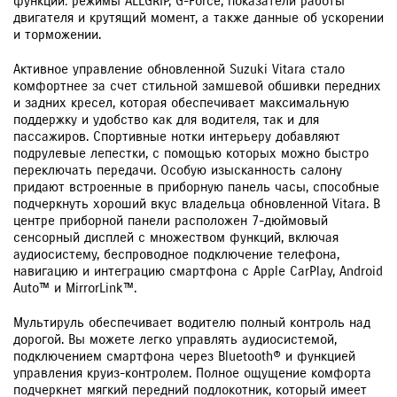
функций: режимы ALLGRIP, G-Force, показатели работы
двигателя и крутящий момент, а также данные об ускорении
и торможении.
Активное управление обновленной Suzuki Vitara стало
комфортнее за счет стильной замшевой обшивки передних
и задних кресел, которая обеспечивает максимальную
поддержку и удобство как для водителя, так и для
пассажиров. Спортивные нотки интерьеру добавляют
подрулевые лепестки, с помощью которых можно быстро
переключать передачи. Особую изысканность салону
придают встроенные в приборную панель часы, способные
подчеркнуть хороший вкус владельца обновленной Vitara. В
центре приборной панели расположен 7-дюймовый
сенсорный дисплей с множеством функций, включая
аудиосистему, беспроводное подключение телефона,
навигацию и интеграцию смартфона с Apple CarPlay, Android
Auto™ и MirrorLink™.
Мультируль обеспечивает водителю полный контроль над
дорогой. Вы можете легко управлять аудиосистемой,
подключением смартфона через Bluetooth® и функцией
управления круиз-контролем. Полное ощущение комфорта
подчеркнет мягкий передний подлокотник, который имеет