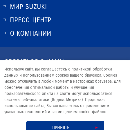
МИР SUZUKI
ПРЕСС-ЦЕНТР
О SUZUKI
ИСТОРИЯ SUZUKI
О КОМПАНИИ
НОВОСТИ
ПРОГРАММА ЛОЯЛЬНОСТИ
О КОМПАНИИ
ЮРИДИЧЕСКАЯ ИНФОРМАЦИЯ
СВЯЗАТЬСЯ С НАМИ
Используя сайт, вы соглашаетесь с политикой обработки
+7 (3952) 500-110
данных и использованием cookies вашего браузера. Cookies
можно отключить в любой момент в настройках браузера. Для
INFO@SUZUKI-TERRA.RU
обеспечения оптимальной работы и улучшения
пользовательского опыта на сайте могут использоваться
системы веб-аналитики (Яндекс.Метрика). Продолжая
использование сайта, Вы соглашаетесь с применением
указанных технологий и размещением cookie-файлов.
© 2026
ТЕРРА
Сделано в ПЕРКС
ПРИНЯТЬ