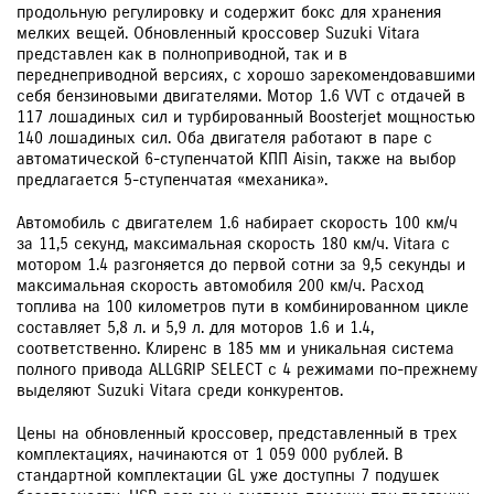
продольную регулировку и содержит бокс для хранения
мелких вещей. Обновленный кроссовер Suzuki Vitara
представлен как в полноприводной, так и в
переднеприводной версиях, с хорошо зарекомендовавшими
себя бензиновыми двигателями. Мотор 1.6 VVT с отдачей в
117 лошадиных сил и турбированный Boosterjet мощностью
140 лошадиных сил. Оба двигателя работают в паре с
автоматической 6-ступенчатой КПП Aisin, также на выбор
предлагается 5-ступенчатая «механика».
Автомобиль с двигателем 1.6 набирает скорость 100 км/ч
за 11,5 секунд, максимальная скорость 180 км/ч. Vitara с
мотором 1.4 разгоняется до первой сотни за 9,5 секунды и
максимальная скорость автомобиля 200 км/ч. Расход
топлива на 100 километров пути в комбинированном цикле
составляет 5,8 л. и 5,9 л. для моторов 1.6 и 1.4,
соответственно. Клиренс в 185 мм и уникальная система
полного привода ALLGRIP SELECT с 4 режимами по-прежнему
выделяют Suzuki Vitara среди конкурентов.
Цены на обновленный кроссовер, представленный в трех
комплектациях, начинаются от 1 059 000 рублей. В
стандартной комплектации GL уже доступны 7 подушек