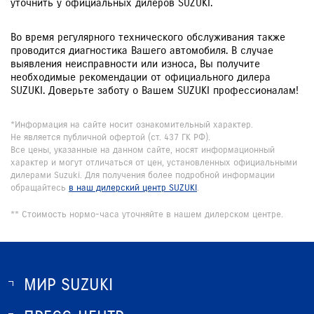
уточнить у официальных дилеров SUZUKI.
Во время регулярного технического обслуживания также
проводится диагностика Вашего автомобиля. В случае
выявления неисправности или износа, Вы получите
необходимые рекомендации от официального дилера
SUZUKI. Доверьте заботу о Вашем SUZUKI профессионалам!
*Информация на сайте носит ознакомительный характер.
Не является публичной офертой (ст. 437 ГК РФ).
Все цены, указанные на данном сайте, носят информационный
характер и могут отличаться от цен, установленных официальными
дилерами Suzuki. Для получения более подробной информации
обращайтесь
в наш дилерский центр SUZUKI
.
** Стоимость нормо-часа уточняйте в нашем дилерском центре.
МИР SUZUKI
О SUZUKI