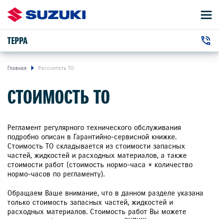
ТЕРРА
АВТОМОБИЛИ
+7 (3952) 500-110
ВЛАДЕЛЬЦАМ
г. Иркутск, Ширямова улица, 2/1
Главная
Рассчитать ТО
СТОИМОСТЬ ТО
О КОМПАНИИ
КОНТАКТЫ
Регламент регулярного технического обслуживания
подробно описан в Гарантийно-сервисной книжке.
Стоимость ТО складывается из стоимости запасных
НОВОСТИ
частей, жидкостей и расходных материалов, а также
стоимости работ (стоимость нормо-часа × количество
нормо-часов по регламенту).
Обращаем Ваше внимание, что в данном разделе указана
ЗАКАЗАТЬ ЗВОНОК
только стоимость запасных частей, жидкостей и
расходных материалов. Стоимость работ Вы можете