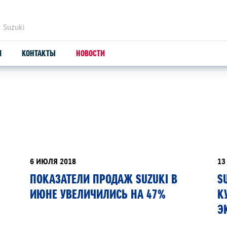
 Suzuki
И
КОНТАКТЫ
НОВОСТИ
ЗАПЧАСТИ И АКСЕССУАРЫ
С
ОРИГИНАЛЬНЫЕ ЗАПЧАСТИ
СЕ
ПРОДУКЦИЯ SUZUTEC
SU
6 ИЮЛЯ 2018
13
ПОКАЗАТЕЛИ ПРОДАЖ SUZUKI В
S
КУЗОВНЫЕ ЗАПЧАСТИ И РЕМОНТ
ИЮНЕ УВЕЛИЧИЛИСЬ НА 47%
К
УЗНАТЬ СТОИМОСТЬ ДЕТАЛИ
Э