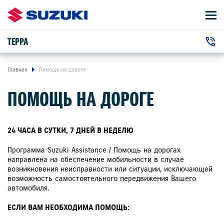
ТЕРРА
АВТОМОБИЛИ
+7 (3952) 500-110
ВЛАДЕЛЬЦАМ
г. Иркутск, Ширямова улица, 2/1
Главная
Помощь на дороге
ПОМОЩЬ НА ДОРОГЕ
О КОМПАНИИ
КОНТАКТЫ
24 ЧАСА В СУТКИ, 7 ДНЕЙ В НЕДЕЛЮ
НОВОСТИ
Программа Suzuki Assistance / Помощь на дорогах
направлена на обеспечение мобильности в случае
возникновения неисправности или ситуации, исключающей
возможность самостоятельного передвижения Вашего
автомобиля.
ЗАКАЗАТЬ ЗВОНОК
ЕСЛИ ВАМ НЕОБХОДИМА ПОМОЩЬ: