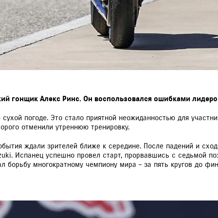
ский гонщик Алекс Ринс. Он воспользовался ошибками лидеро
 сухой погоде. Это стало приятной неожиданностью для участни
торого отменили утреннюю тренировку.
обытия ждали зрителей ближе к середине. После падений и сходо
zuki. Испанец успешно провел старт, прорвавшись с седьмой по
л борьбу многократному чемпиону мира – за пять кругов до фин