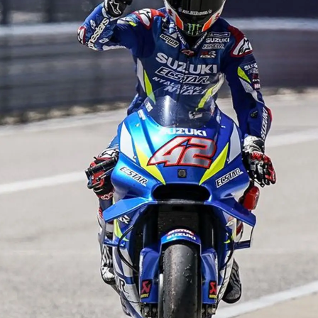
РАССЧИТАТЬ ТО
С
VITARA
JIMNY