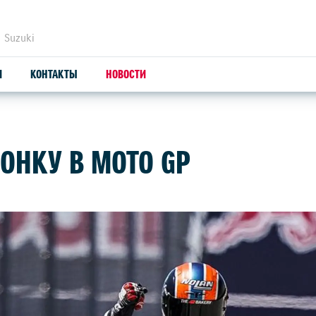
 Suzuki
И
КОНТАКТЫ
НОВОСТИ
ЗАПЧАСТИ И АКСЕССУАРЫ
С
ОНКУ В MOTO GP
ОРИГИНАЛЬНЫЕ ЗАПЧАСТИ
СЕ
ПРОДУКЦИЯ SUZUTEC
SU
КУЗОВНЫЕ ЗАПЧАСТИ И РЕМОНТ
УЗНАТЬ СТОИМОСТЬ ДЕТАЛИ