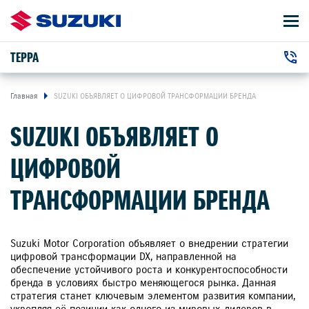
ТЕРРА
АВТОМОБИЛИ
+7 (3952) 500-110
ВЛАДЕЛЬЦАМ
г. Иркутск, Ширямова улица, 2/1
Главная
SUZUKI ОБЪЯВЛЯЕТ О ЦИФРОВОЙ ТРАНСФОРМАЦИИ БРЕНДА
SUZUKI ОБЪЯВЛЯЕТ О
О КОМПАНИИ
ЦИФРОВОЙ
КОНТАКТЫ
ТРАНСФОРМАЦИИ БРЕНДА
НОВОСТИ
Suzuki Motor Corporation объявляет о внедрении стратегии
цифровой трансформации DX, направленной на
обеспечение устойчивого роста и конкурентоспособности
ЗАКАЗАТЬ ЗВОНОК
бренда в условиях быстро меняющегося рынка. Данная
стратегия станет ключевым элементом развития компании,