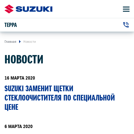
ТЕРРА
АВТОМОБИЛИ
+7 (3952) 500-110
ВЛАДЕЛЬЦАМ
г. Иркутск, Ширямова улица, 2/1
Главная
Новости
НОВОСТИ
О КОМПАНИИ
КОНТАКТЫ
16 МАРТА 2020
SUZUKI ЗАМЕНИТ ЩЕТКИ
НОВОСТИ
СТЕКЛООЧИСТИТЕЛЯ ПО СПЕЦИАЛЬНОЙ
ЦЕНЕ
ЗАКАЗАТЬ ЗВОНОК
6 МАРТА 2020