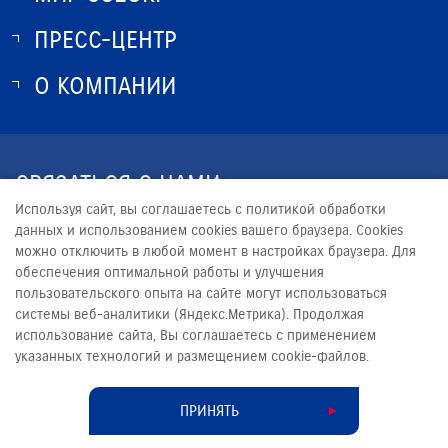
ПРЕСС-ЦЕНТР
О SUZUKI
ИСТОРИЯ SUZUKI
О КОМПАНИИ
НОВОСТИ
ПРОГРАММА ЛОЯЛЬНОСТИ
О КОМПАНИИ
ЮРИДИЧЕСКАЯ ИНФОРМАЦИЯ
СВЯЗАТЬСЯ С НАМИ
Используя сайт, вы соглашаетесь с политикой обработки
+7 (3952) 500-110
данных и использованием cookies вашего браузера. Cookies
можно отключить в любой момент в настройках браузера. Для
INFO@SUZUKI-TERRA.RU
обеспечения оптимальной работы и улучшения
пользовательского опыта на сайте могут использоваться
системы веб-аналитики (Яндекс.Метрика). Продолжая
использование сайта, Вы соглашаетесь с применением
указанных технологий и размещением cookie-файлов.
© 2026
ТЕРРА
Сделано в ПЕРКС
ПРИНЯТЬ