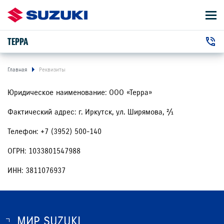
ТЕРРА
АВТОМОБИЛИ
+7 (3952) 500-110
ВЛАДЕЛЬЦАМ
г. Иркутск, Ширямова улица, 2/1
Главная
Реквизиты
Юридическое наименование: ООО «Терра»
О КОМПАНИИ
Фактический адрес: г. Иркутск, ул. Ширямова, 2⁄1
КОНТАКТЫ
Телефон: +7 (3952) 500-140
НОВОСТИ
ОГРН: 1033801547988
ИНН: 3811076937
ЗАКАЗАТЬ ЗВОНОК
МИР SUZUKI